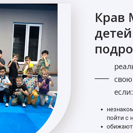
Крав 
детей
подро
реал
свою
если:
незнако
пойти с 
обижают 