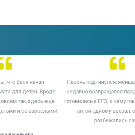
Парень подтянулся, меньше огрызается,
Р
де
недавно возвращался поздно со школы,
ще
готовились к ЕГЭ, к нему пацаны пристали,
ыми.
так он одному врезал, остальные
разбежались сами