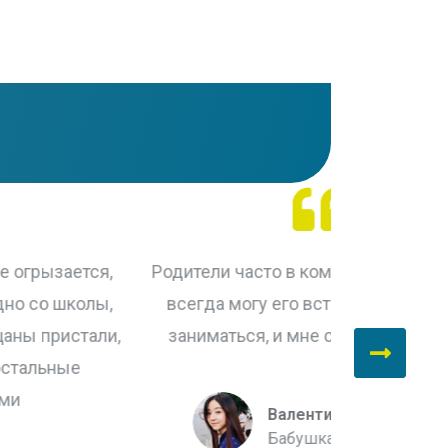
одители часто в командировках, а я не
Петя оч
всегда могу его встретить. Но начал
спокойным и
заниматься, и мне стало спокойнее.
Валентина Петровна
Бабушка Вали Петрова