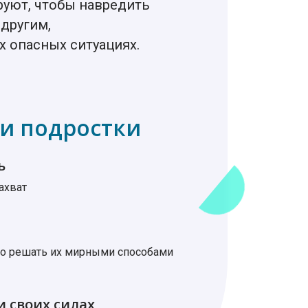
уют, чтобы навредить
 другим,
их опасных ситуациях.
 и подростки
ь
ахват
бо решать их мирными способами
и своих силах