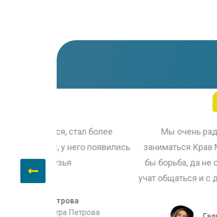
ал более
Мы очень рады, что Вася начал
го появились
заниматься Крав Мага для детей. Вро
бы борьба, да не совсем так, здесь е
учат общаться и с детьми и со взросл
трова
Галина Васильева