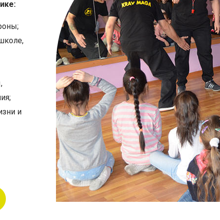
ике:
роны;
школе,
,
ия;
изни и