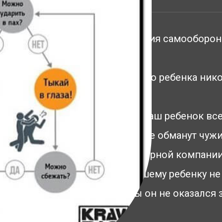
Если вы считаете, что занятия самооборо
и денег.
Если вы уверены, что вашего ребенка нико
улице, в школе, в транспорте.
Если вы точно знаете, что ваш ребенок вс
любой ситуации, его никогда не обманут чужи
опасные игры подростки из дурной компании
Если вы убеждены, что вашему ребенку не
основы самообороны, чтобы он не оказался 
или друзей.