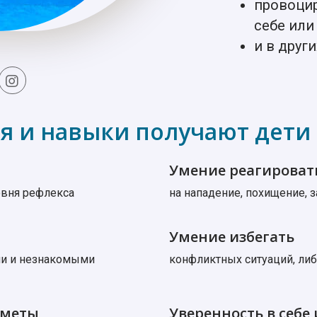
провоцир
себе или
и в друг
я и навыки получают дети
Умение реагироват
овня рефлекса
на нападение, похищение, з
Умение избегать
ми и незнакомыми
конфликтных ситуаций, ли
дметы
Уверенность в себе 